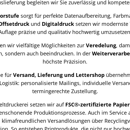
slieferung begleiten wir Sie zuverlässig und kompete
orstufe
sorgt für perfekte Datenaufbereitung, Far
Offsetdruck
und
Digitaldruck
setzen wir modernste 
Auflage präzise und qualitativ hochwertig umzusetzen
n wir vielfältige Möglichkeiten zur
Veredelung
, dam
n, sondern auch beeindrucken. In der
Weiterverarbe
höchste Präzision.
e für
Versand, Lieferung und Lettershop
übernehm
Logistik: personalisierte Mailings, individuelle Vers
termingerechte Zustellung.
weltdruckerei setzen wir auf
FSC®-zertifizierte Papie
enschonende Produktionsprozesse. Auch im Service a
n klimafreundlichen Versandlösungen über Recycling
on. So entstehen Printprodukte, die nicht nur hochw