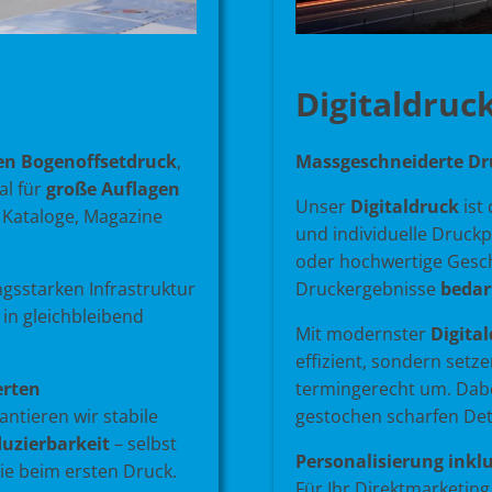
Digitaldruc
en Bogenoffsetdruck
,
Massgeschneiderte D
al für
große Auflagen
Unser
Digitaldruck
ist
 Kataloge, Magazine
und individuelle Druckp
oder hochwertige Geschä
ngsstarken Infrastruktur
Druckergebnisse
bedar
 in gleichbleibend
Mit modernster
Digita
effizient, sondern setz
erten
termingerecht um. Dabei
antieren wir stabile
gestochen scharfen Deta
uzierbarkeit
– selbst
Personalisierung inklu
ie beim ersten Druck.
Für Ihr Direktmarketing