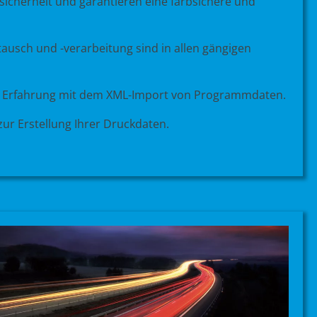
sicherheit und garantieren eine farbsichere und
usch und -verarbeitung sind in allen gängigen
ge Erfahrung mit dem XML-Import von Programmdaten.
zur Erstellung Ihrer Druckdaten.