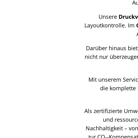
Au
Unsere
Druckv
Layoutkontrolle. Im
Darüber hinaus biete
nicht nur überzeuge
Mit unserem Servic
die komplette 
Als zertifizierte Um
und ressourc
Nachhaltigkeit – vo
zur CO₂-Kompensati