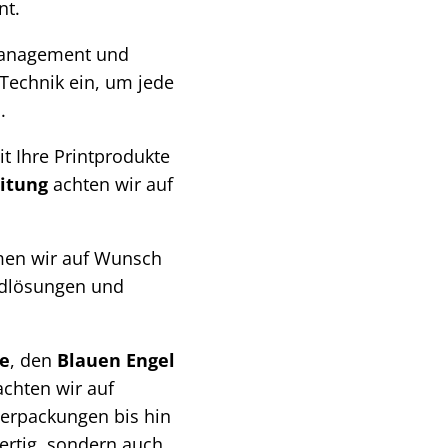
nt.
bmanagement und
Technik ein, um jede
.
it Ihre Printprodukte
itung
achten wir auf
en wir auf Wunsch
andlösungen und
re
, den
Blauen Engel
chten wir auf
verpackungen bis hin
ertig, sondern auch