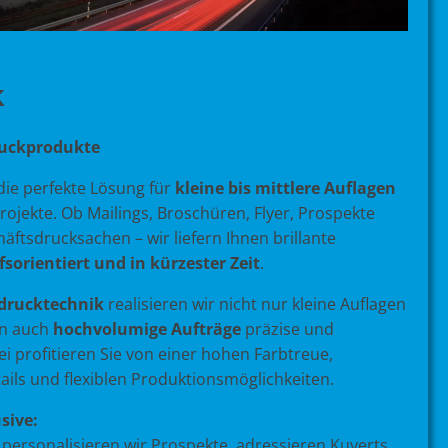
k
ruckprodukte
 die perfekte Lösung für
kleine bis mittlere Auflagen
rojekte. Ob Mailings, Broschüren, Flyer, Prospekte
ftsdrucksachen – wir liefern Ihnen brillante
fsorientiert und in kürzester Zeit
.
ldrucktechnik
realisieren wir nicht nur kleine Auflagen
en auch
hochvolumige Aufträge
präzise und
 profitieren Sie von einer hohen Farbtreue,
ils und flexiblen Produktionsmöglichkeiten.
sive:
 personalisieren wir Prospekte, adressieren Kuverts