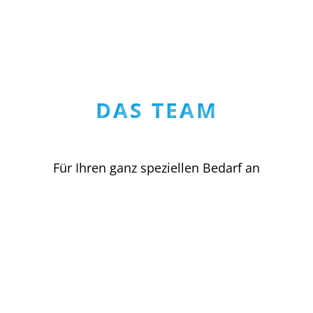
DAS TEAM
Für Ihren ganz speziellen Bedarf an
Printprodukten sind wir der geeignete
Partner. Unser Team freut sich auf Ihre
Ideen und Wünsche und steht Ihnen mit
viel Fachwissen auch bei den kniffeligsten
Fragestellungen gern zur Seite.
Zum gesamten Team >