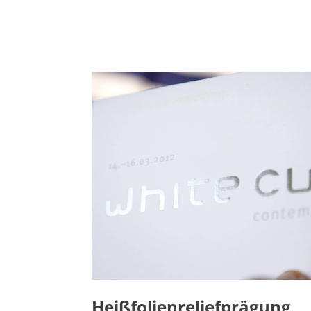
Heißfolienreliefprägung