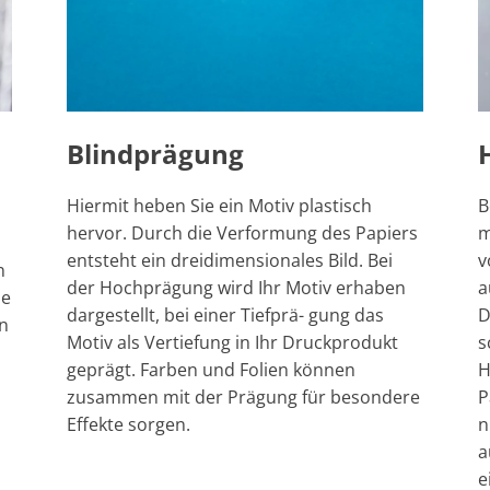
Blindprägung
Hiermit heben Sie ein Motiv plastisch
B
hervor. Durch die Verformung des Papiers
m
entsteht ein dreidimensionales Bild. Bei
v
n
der Hochprägung wird Ihr Motiv erhaben
a
Je
dargestellt, bei einer Tiefprä- gung das
D
en
Motiv als Vertiefung in Ihr Druckprodukt
s
geprägt. Farben und Folien können
H
zusammen mit der Prägung für besondere
P
Effekte sorgen.
n
a
e